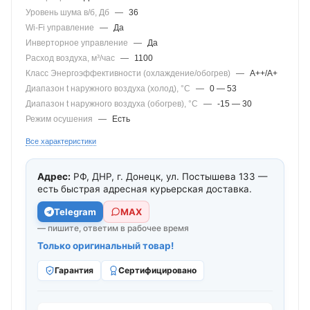
Уровень шума в/б, Дб
—
36
Wi-Fi управление
—
Да
Инверторное управление
—
Да
Расход воздуха, м³/час
—
1100
Класс Энергоэффективности (охлаждение/обогрев)
—
A++/A+
Диапазон t наружного воздуха (холод), °C
—
0 — 53
Диапазон t наружного воздуха (обогрев), °C
—
-15 — 30
Режим осушения
—
Есть
Все характеристики
Адрес:
РФ, ДНР, г. Донецк, ул. Постышева 133 —
есть быстрая адресная курьерская доставка.
Telegram
МАХ
— пишите, ответим в рабочее время
Только оригинальный товар!
Гарантия
Сертифицировано