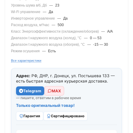
Уровень шума в/б, Дб
—
23
Wi-Fi управление
—
Да
Инверторное управление
—
Да
Расход воздуха, м³/час
—
500
Класс Энергоэффективности (охлаждение/обогрев)
—
А/A
Диапазон t наружного воздуха (холод), °C
—
0 — 53
Диапазон t наружного воздуха (обогрев), °C
—
-15 — 30
Режим осушения
—
Есть
Все характеристики
Адрес:
РФ, ДНР, г. Донецк, ул. Постышева 133 —
есть быстрая адресная курьерская доставка.
Telegram
МАХ
— пишите, ответим в рабочее время
Только оригинальный товар!
Гарантия
Сертифицировано