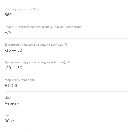
Расход воздуха, м³/час
560
Класс Энергоэффективности (охлаждение/обогрев)
A/A
Диапазон t наружного воздуха (холод), °C
-15 — 53
Диапазон t наружного воздуха (обогрев), °C
-20 — 30
Марка компрессора
RECHI
Цвет
Черный
Вес
30 кг