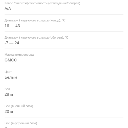
Класс Энергоэффективности (охлаждение/обогрев)
A/A
Диапазон t наружного воздуха (холод), °C
16 — 43
Диапазон t наружного воздуха (обогрев), °C
-7 — 24
Марка компрессора
GMCC
Цвет
Белый
Вес
28 кг
Вес (внешний блок)
20 кг
Вес (внутренний блок)