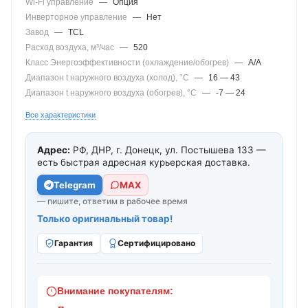
Wi-Fi управление
—
Опция
Инверторное управление
—
Нет
Завод
—
TCL
Расход воздуха, м³/час
—
520
Класс Энергоэффективности (охлаждение/обогрев)
—
A/A
Диапазон t наружного воздуха (холод), °C
—
16 — 43
Диапазон t наружного воздуха (обогрев), °C
—
-7 — 24
Все характеристики
Адрес:
РФ, ДНР, г. Донецк, ул. Постышева 133 —
есть быстрая адресная курьерская доставка.
Telegram
МАХ
— пишите, ответим в рабочее время
Только оригинальный товар!
Гарантия
Сертифицировано
Внимание покупателям: