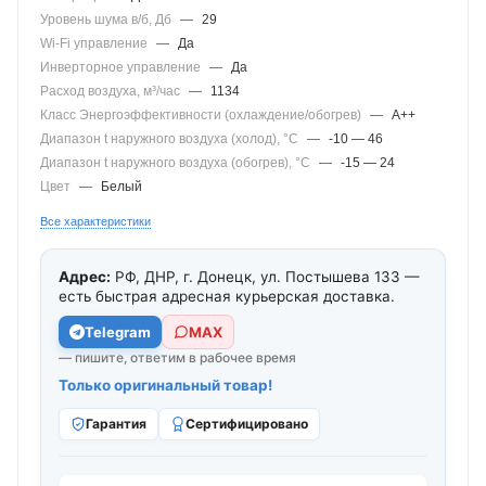
Уровень шума в/б, Дб
—
29
Wi-Fi управление
—
Да
Инверторное управление
—
Да
Расход воздуха, м³/час
—
1134
Класс Энергоэффективности (охлаждение/обогрев)
—
A++
Диапазон t наружного воздуха (холод), °C
—
-10 — 46
Диапазон t наружного воздуха (обогрев), °C
—
-15 — 24
Цвет
—
Белый
Все характеристики
Адрес:
РФ, ДНР, г. Донецк, ул. Постышева 133 —
есть быстрая адресная курьерская доставка.
Telegram
МАХ
— пишите, ответим в рабочее время
Только оригинальный товар!
Гарантия
Сертифицировано