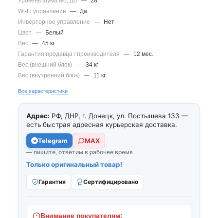
Уровень шума в/б, Дб
—
28
Wi-Fi управление
—
Да
Инверторное управление
—
Нет
Цвет
—
Белый
Вес
—
45 кг
Гарантия продавца / производителя
—
12 мес.
Вес (внешний блок)
—
34 кг
Вес (внутренний блок)
—
11 кг
Все характеристики
Адрес:
РФ, ДНР, г. Донецк, ул. Постышева 133 —
есть быстрая адресная курьерская доставка.
Telegram
МАХ
— пишите, ответим в рабочее время
Только оригинальный товар!
Гарантия
Сертифицировано
Внимание покупателям: