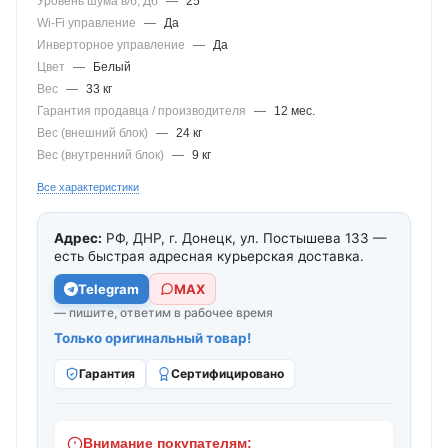
Уровень шума в/б, Дб
—
25
Wi-Fi управление
—
Да
Инверторное управление
—
Да
Цвет
—
Белый
Вес
—
33 кг
Гарантия продавца / производителя
—
12 мес.
Вес (внешний блок)
—
24 кг
Вес (внутренний блок)
—
9 кг
Все характеристики
Адрес:
РФ, ДНР, г. Донецк, ул. Постышева 133 —
есть быстрая адресная курьерская доставка.
Telegram
МАХ
— пишите, ответим в рабочее время
Только оригинальный товар!
Гарантия
Сертифицировано
Внимание покупателям: