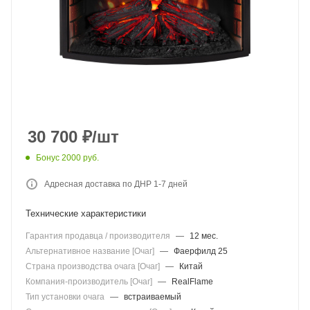
30 700
₽
/шт
Бонус 2000 руб.
Адресная доставка по ДНР 1-7 дней
Технические характеристики
Гарантия продавца / производителя
—
12 мес.
Альтернативное название [Очаг]
—
Фаерфилд 25
Страна производства очага [Очаг]
—
Китай
Компания-производитель [Очаг]
—
RealFlame
Тип установки очага
—
встраиваемый