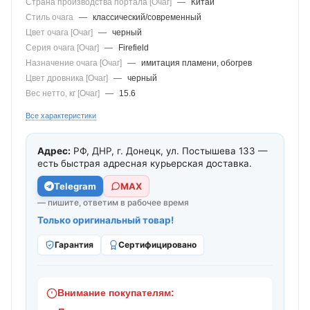
Страна производства портала [Очаг]
—
Китай
Стиль очага
—
классический/современный
Цвет очага [Очаг]
—
черный
Серия очага [Очаг]
—
Firefield
Назначение очага [Очаг]
—
имитация пламени, обогрев
Цвет дровника [Очаг]
—
черный
Вес нетто, кг [Очаг]
—
15.6
Все характеристики
Адрес:
РФ, ДНР, г. Донецк, ул. Постышева 133 —
есть быстрая адресная курьерская доставка.
Telegram
МАХ
— пишите, ответим в рабочее время
Только оригинальный товар!
Гарантия
Сертифицировано
Внимание покупателям: