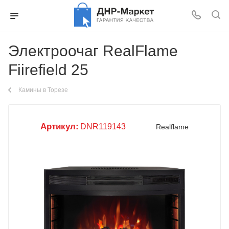
Электроочаг RealFlame
Fiirefield 25
Камины в Торезе
Артикул:
DNR119143
Realflame