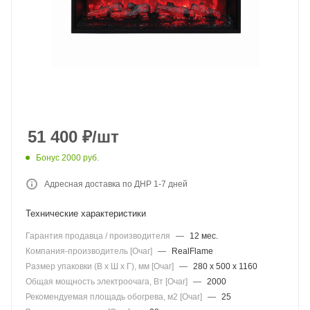
51 400
₽
/шт
Бонус 2000 руб.
Адресная доставка по ДНР 1-7 дней
Технические характеристики
Гарантия продавца / производителя
—
12 мес.
Компания-производитель [Очаг]
—
RealFlame
Размер упаковки (В x Ш x Г), мм [Очаг]
—
280 x 500 x 1160
Общая мощность электроочага, Вт [Очаг]
—
2000
Рекомендуемая площадь обогрева, м2 [Очаг]
—
25