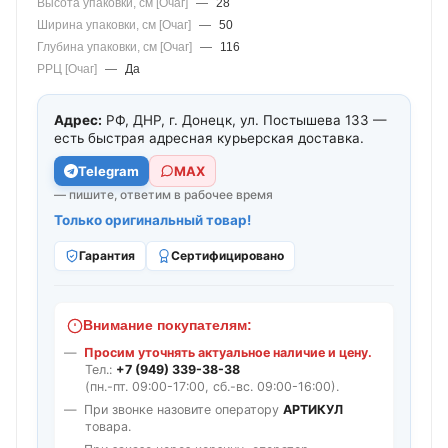
Высота упаковки, см [Очаг]
—
28
Ширина упаковки, см [Очаг]
—
50
Глубина упаковки, см [Очаг]
—
116
РРЦ [Очаг]
—
Да
Адрес:
РФ, ДНР, г. Донецк, ул. Постышева 133 —
есть быстрая адресная курьерская доставка.
Telegram
МАХ
— пишите, ответим в рабочее время
Только оригинальный товар!
Гарантия
Сертифицировано
Внимание покупателям:
Просим уточнять актуальное наличие и цену.
Тел.:
+7 (949) 339-38-38
(пн.-пт. 09:00-17:00, сб.-вс. 09:00-16:00).
При звонке назовите оператору
АРТИКУЛ
товара.