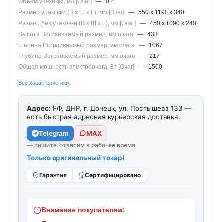
Объем упаковки, м3 [Очаг]
—
0.2
Размер упаковки (В x Ш x Г), мм [Очаг]
—
550 x 1190 x 340
Размер без упаковки (В x Ш x Г), мм [Очаг]
—
450 x 1090 x 240
Высота Встраиваемый размер, мм очага
—
433
Ширина Встраиваемый размер, мм очага
—
1067
Глубина Встраиваемый размер, мм очага
—
217
Общая мощность электроочага, Вт [Очаг]
—
1500
Все характеристики
Адрес:
РФ, ДНР, г. Донецк, ул. Постышева 133 —
есть быстрая адресная курьерская доставка.
Telegram
МАХ
— пишите, ответим в рабочее время
Только оригинальный товар!
Гарантия
Сертифицировано
Внимание покупателям: