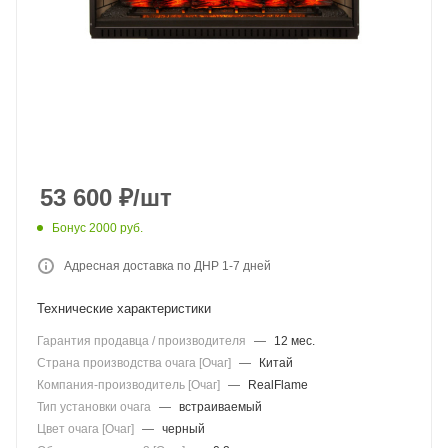
53 600
₽
/шт
Бонус 2000 руб.
Адресная доставка по ДНР 1-7 дней
Технические характеристики
Гарантия продавца / производителя
—
12 мес.
Страна производства очага [Очаг]
—
Китай
Компания-производитель [Очаг]
—
RealFlame
Тип установки очага
—
встраиваемый
Цвет очага [Очаг]
—
черный