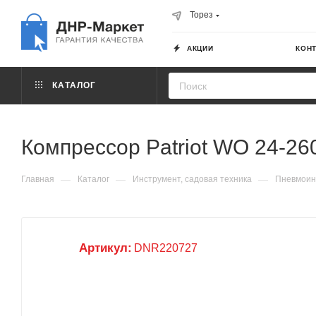
Торез
АКЦИИ
КОН
КАТАЛОГ
Компрессор Patriot WO 24-2
—
—
—
Главная
Каталог
Инструмент, садовая техника
Пневмоин
Артикул:
DNR220727