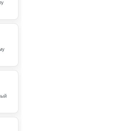
лу
му
ный