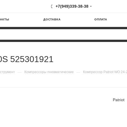
+7(949)339-38-38
ТАКТЫ
ДОСТАВКА
ОПЛАТА
60S 525301921
—
—
струмент
Компрессоры пневматические
Компрессор Patriot WO 24
Patriot